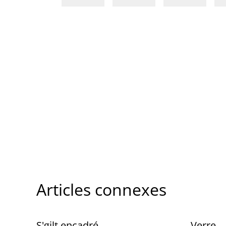
Articles connexes
S'gilt encadré
Verre