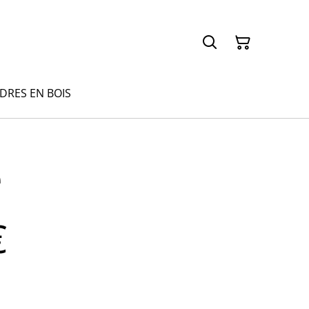
ADRES EN BOIS
é
€