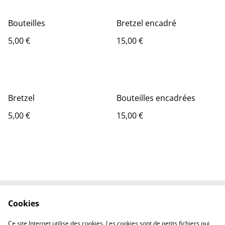
Bouteilles
Bretzel encadré
5,00 €
15,00 €
Bretzel
Bouteilles encadrées
5,00 €
15,00 €
Cookies
Contactez-nous
Conditions
Politique de
Politique de cookies
Ce site Internet utilise des cookies. Les cookies sont de petits fichiers qui