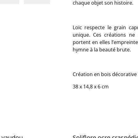
chaque objet son histoire.
Loïc respecte le grain cap
unique. Ces créations ne 
portent en elles l’empreint
hymne à la beauté brute.
Création en bois décorative
38 x 14,8 x 6 cm
 vaudou
Soliflore ocre craspédi