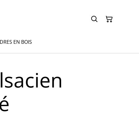
ADRES EN BOIS
lsacien
é