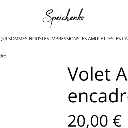
QUI SOMMES-NOUS
LES IMPRESSIONS
LES AMULETTES
LES C
adré
Volet A
encadr
20,00 €